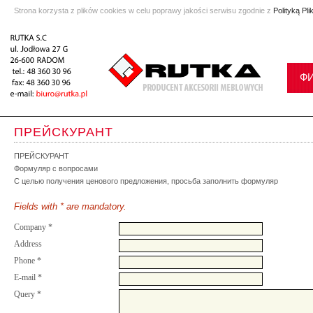
Strona korzysta z plików cookies w celu poprawy jakości serwisu zgodnie z
Polityką Pl
Ф
ПРЕЙСКУРАНТ
ПРЕЙСКУРАНТ
Формуляр с вопросами
С целью получения ценового предложения, просьба заполнить формуляр
Fields with
*
are mandatory.
Company
*
Address
Phone
*
E-mail
*
Query
*