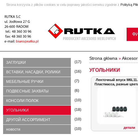
Strona korzysta z plików cookies w celu poprawy jakości serwisu zgodnie z
Polityką Pl
Ф
Strona główna
»
Akcesor
(17)
ЗАГЛУШКИ
УГОЛЬНИКИ
(16)
ВСТАВКИ, НАСАДКИ, РОЛИКИ
Ленточный впуск M6L11.
(7)
МЕБЕЛЬНЫЕ РУЧКИ
Пластмасса, разные цвет
(6)
ПОДВЕСНЫЕ ЗАХВАТЫ
(10)
КОНСОЛИ ПОЛОК
(18)
УГОЛЬНИКИ
(10)
ДРУГОЙ АССОРТИМЕНТ
детали
(10)
новости