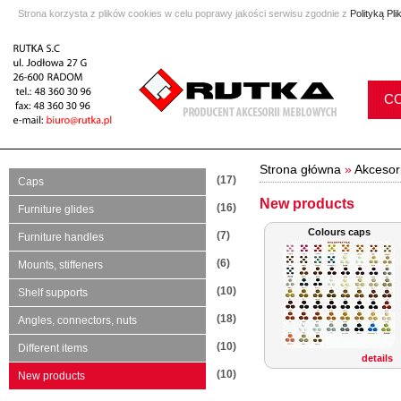
Strona korzysta z plików cookies w celu poprawy jakości serwisu zgodnie z
Polityką Pl
C
Strona główna
»
Akcesor
(17)
Caps
New products
(16)
Furniture glides
Colours caps
(7)
Furniture handles
(6)
Mounts, stiffeners
(10)
Shelf supports
(18)
Angles, connectors, nuts
(10)
Different items
details
(10)
New products