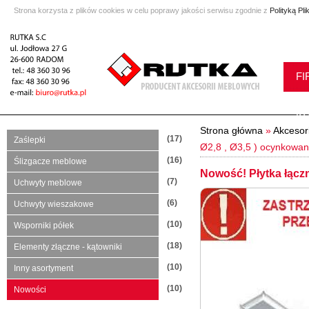
Strona korzysta z plików cookies w celu poprawy jakości serwisu zgodnie z
Polityką Pl
FI
K
Strona główna
»
Akcesor
(17)
Zaślepki
Ø2,8 , Ø3,5 ) ocynkowa
(16)
Ślizgacze meblowe
Nowość! Płytka łącz
(7)
Uchwyty meblowe
(6)
Uchwyty wieszakowe
(10)
Wsporniki półek
(18)
Elementy złączne - kątowniki
(10)
Inny asortyment
(10)
Nowości