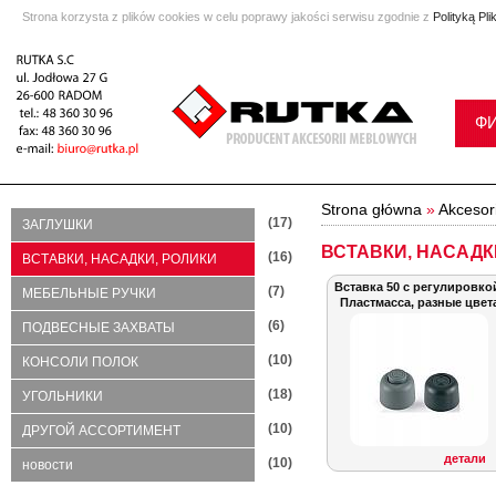
Strona korzysta z plików cookies w celu poprawy jakości serwisu zgodnie z
Polityką Pl
Ф
Strona główna
»
Akcesor
(17)
ЗАГЛУШКИ
ВСТАВКИ, НАСАДК
(16)
ВСТАВКИ, НАСАДКИ, РОЛИКИ
Вставка 50 с регулировко
(7)
МЕБЕЛЬНЫЕ РУЧКИ
Пластмасса, разные цвет
(6)
ПОДВЕСНЫЕ ЗАХВАТЫ
(10)
КОНСОЛИ ПОЛОК
(18)
УГОЛЬНИКИ
(10)
ДРУГОЙ АССОРТИМЕНТ
детали
(10)
новости