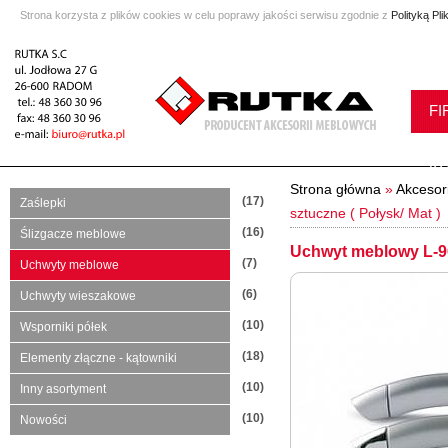
Strona korzysta z plików cookies w celu poprawy jakości serwisu zgodnie z
Polityką Pl
FI
K
Strona główna
»
Akcesor
(17)
Zaślepki
sztuczne ( Połysk/ Mat )
(16)
Ślizgacze meblowe
Uchwyt meblowy L-96
(7)
Uchwyty meblowe
(6)
Uchwyty wieszakowe
(10)
Wsporniki półek
(18)
Elementy złączne - kątowniki
(10)
Inny asortyment
(10)
Nowości