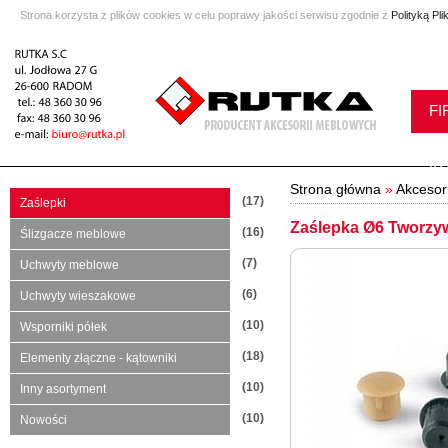
Strona korzysta z plików cookies w celu poprawy jakości serwisu zgodnie z
Polityką Pl
FI
K
Strona główna
»
Akcesor
(17)
Zaślepki
Zaślepka Ø6 Tworzyw
(16)
Ślizgacze meblowe
(7)
Uchwyty meblowe
(6)
Uchwyty wieszakowe
(10)
Wsporniki półek
(18)
Elementy złączne - kątowniki
(10)
Inny asortyment
(10)
Nowości