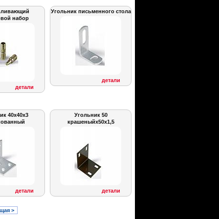
вливающий
Угольник письменного стола
вой набор
детали
детали
ик 40x40x3
Угольник 50
кованный
крашеныйx50x1,5
детали
детали
щая >