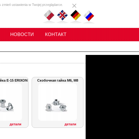
s zmień ustawienia w Twojej przeglądarce.
НОВОСТИ
КОНТАКТ
йка E-15 ERIXON
Скобочная гайка M6, M8
детали
детали