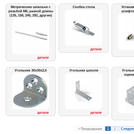
Метрические шпильки с
Скобка стола
Устана
резьбой M6, разной длины
штифто
(135, 158, 245, 292, другие)
детали
детали
Угольник 30x30x2,5
Угольник цоколя
Угольн
оцин
детали
детали
< Предыдущая
1
2
Следую