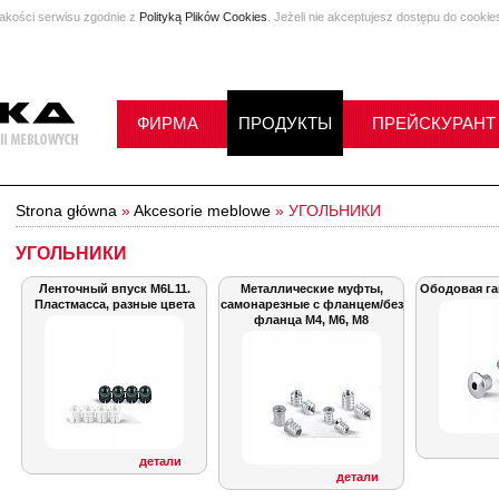
jakości serwisu zgodnie z
Polityką Plików Cookies
. Jeżeli nie akceptujesz dostępu do cookie
ФИРМА
ПРОДУКТЫ
ПРЕЙСКУРАНТ
Strona główna
»
Akcesorie meblowe
»
УГОЛЬНИКИ
УГОЛЬНИКИ
Ленточный впуск M6L11.
Металлические муфты,
Ободовая га
Пластмасса, разные цвета
самонарезные с фланцем/без
фланца M4, M6, M8
детали
детали