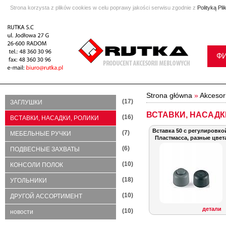
Strona korzysta z plików cookies w celu poprawy jakości serwisu zgodnie z
Polityką Pl
Ф
Strona główna
»
Akcesor
(17)
ЗАГЛУШКИ
ВСТАВКИ, НАСАДК
(16)
ВСТАВКИ, НАСАДКИ, РОЛИКИ
Вставка 50 с регулировко
(7)
МЕБЕЛЬНЫЕ РУЧКИ
Пластмасса, разные цвет
(6)
ПОДВЕСНЫЕ ЗАХВАТЫ
(10)
КОНСОЛИ ПОЛОК
(18)
УГОЛЬНИКИ
(10)
ДРУГОЙ АССОРТИМЕНТ
детали
(10)
новости