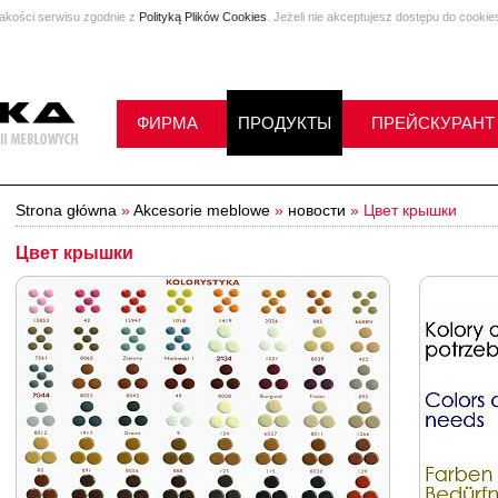
jakości serwisu zgodnie z
Polityką Plików Cookies
. Jeżeli nie akceptujesz dostępu do cookie
ФИРМА
ПРОДУКТЫ
ПРЕЙСКУРАНТ
Strona główna
»
Akcesorie meblowe
»
новости
»
Цвет крышки
Цвет крышки