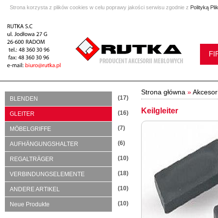
Strona korzysta z plików cookies w celu poprawy jakości serwisu zgodnie z
Polityką Pl
FI
Strona główna
»
Akcesor
(17)
BLENDEN
Keilgleiter
(16)
GLEITER
(7)
MÖBELGRIFFE
(6)
AUFHÄNGUNGSHALTER
(10)
REGALTRÄGER
(18)
VERBINDUNGSELEMENTE
(10)
ANDERE ARTIKEL
(10)
Neue Produkte