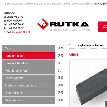
Strona korzysta z plików cookies w celu poprawy jakości serwisu zgodnie z
Polityką Pl
C
Strona główna
»
Akcesor
(17)
Caps
Glide
(16)
Furniture glides
(7)
Furniture handles
(6)
Mounts, stiffeners
(10)
Shelf supports
(18)
Angles, connectors, nuts
(10)
Different items
(10)
New products