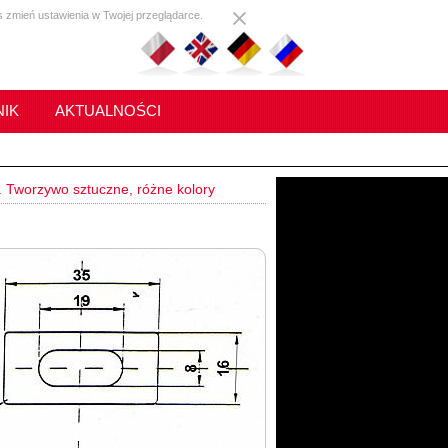
s zmień ustawienia w Twojej przeglądarce.
IK
AKTUALNOŚCI
. Tworzywo sztuczne, różne kolory