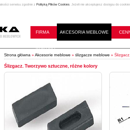
jakości serwisu zgodnie z
Polityką Plików Cookies
. Jeżeli nie akceptujesz dostępu do cookie
FIRMA
AKCESORIA MEBLOWE
CENN
KONTAKT
Strona główna
»
Akcesorie meblowe
»
ślizgacze meblowe
»
Ślizgacz
Ślizgacz. Tworzywo sztuczne, różne kolory