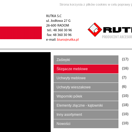
Strona korzysta z plików cookies w celu poprawy 
(17)
Zaślepki
(16)
Ślizgacze meblowe
(7)
Uchwyty meblowe
(6)
Uchwyty wieszakowe
(10)
Wsporniki półek
(18)
Elementy złączne - kątowniki
(10)
Inny asortyment
(10)
Nowości