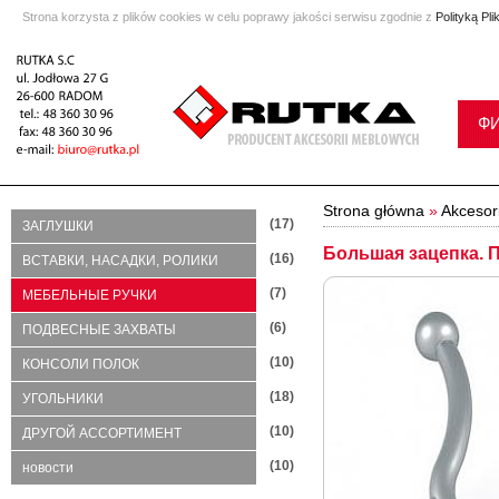
Strona korzysta z plików cookies w celu poprawy jakości serwisu zgodnie z
Polityką Pl
Ф
Strona główna
»
Akcesor
(17)
ЗАГЛУШКИ
Большая зацепка. 
(16)
ВСТАВКИ, НАСАДКИ, РОЛИКИ
(7)
МЕБЕЛЬНЫЕ РУЧКИ
(6)
ПОДВЕСНЫЕ ЗАХВАТЫ
(10)
КОНСОЛИ ПОЛОК
(18)
УГОЛЬНИКИ
(10)
ДРУГОЙ АССОРТИМЕНТ
(10)
новости