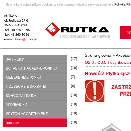
Strona korzysta z plików cookies w celu poprawy jakości serwisu zgodnie z
Polityką Pl
Ф
Strona główna
»
Akcesor
(17)
ЗАГЛУШКИ
Ø2,8 , Ø3,5 ) ocynkowa
(16)
ВСТАВКИ, НАСАДКИ, РОЛИКИ
Nowość! Płytka łącz
(7)
МЕБЕЛЬНЫЕ РУЧКИ
(6)
ПОДВЕСНЫЕ ЗАХВАТЫ
(10)
КОНСОЛИ ПОЛОК
(18)
УГОЛЬНИКИ
(10)
ДРУГОЙ АССОРТИМЕНТ
(10)
новости